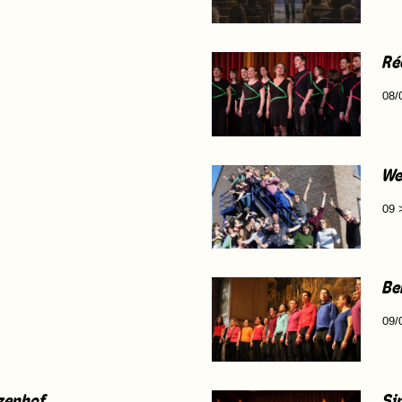
Ré
08/
We
09 
Be
09/
lzenhof
Sin