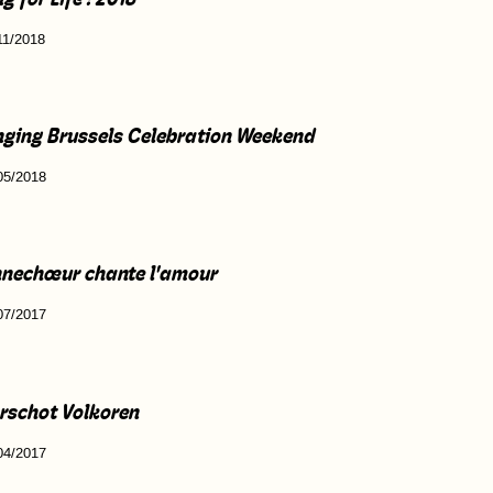
11/2018
nging Brussels Celebration Weekend
05/2018
nnechœur chante l'amour
07/2017
rschot Volkoren
04/2017