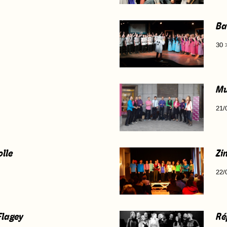
Ba
30 
Mu
21/
olle
Zi
22/
Flagey
Ré