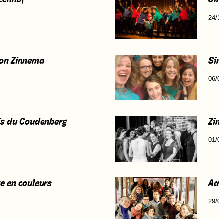
24/
son Zinnema
Si
06/
is du Coudenberg
Zi
01/
e en couleurs
Aa
29/