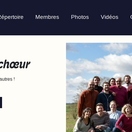
épertoire
Membres
Photos
Vidéos
echœur
utres !