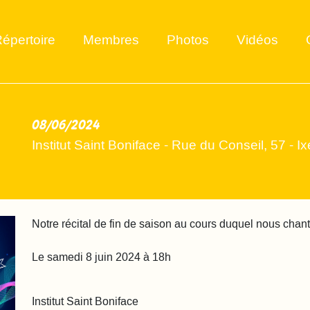
épertoire
Membres
Photos
Vidéos
08/06/2024
2024-06-08
Institut Saint Boniface - Rue du Conseil, 57 - Ix
Notre récital de fin de saison au cours duquel nous chanter
Le samedi 8 juin 2024 à 18h
Institut Saint Boniface