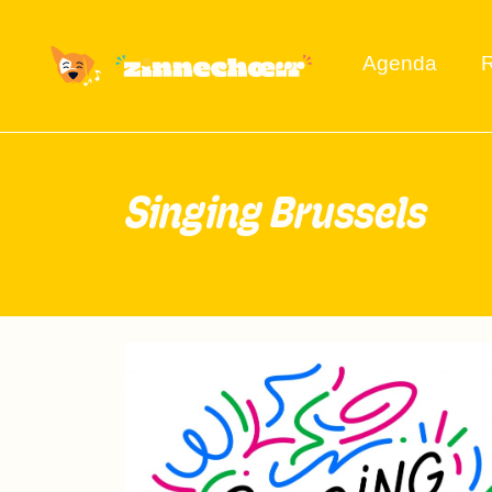
Agenda
R
Singing Brussels