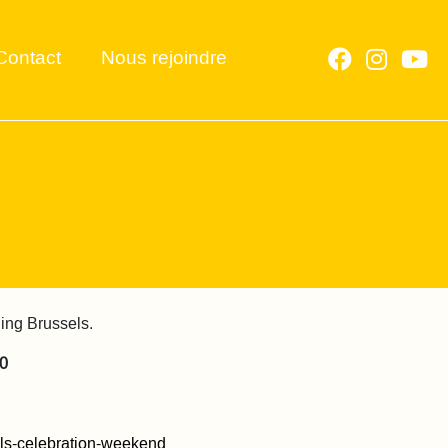
Contact
Nous rejoindre
ing Brussels.
0
els-celebration-weekend