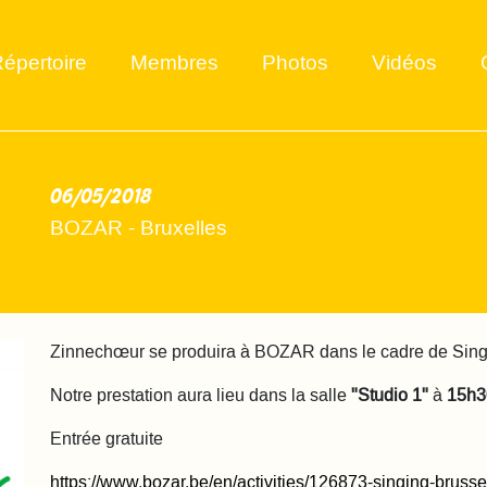
épertoire
Membres
Photos
Vidéos
06/05/2018
2018-05-06
BOZAR - Bruxelles
Zinnechœur se produira à BOZAR dans le cadre de Sing
Notre prestation aura lieu dans la salle
"Studio 1"
à
15h3
Entrée gratuite
https://www.bozar.be/en/activities/126873-singing-bruss