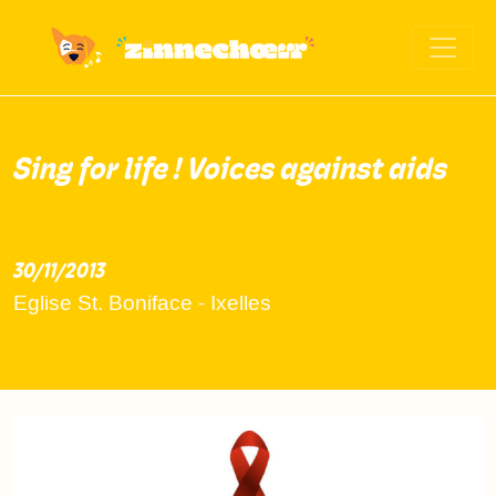
Sing for life ! Voices against aids
30/11/2013
2013-11-30
Eglise St. Boniface - Ixelles