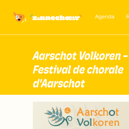
Agenda
R
Aarschot Volkoren -
Festival de chorale
d'Aarschot