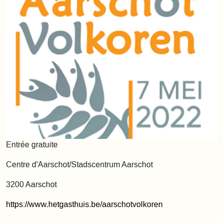
Entrée gratuite
Centre d'Aarschot/Stadscentrum Aarschot
3200 Aarschot
https://www.hetgasthuis.be/aarschotvolkoren